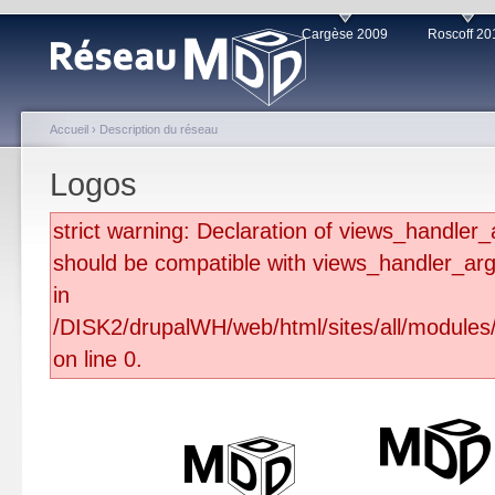
Cargèse 2009
Roscoff 20
Accueil
›
Description du réseau
Logos
strict warning: Declaration of views_handle
should be compatible with views_handler_arg
in
/DISK2/drupalWH/web/html/sites/all/module
on line 0.